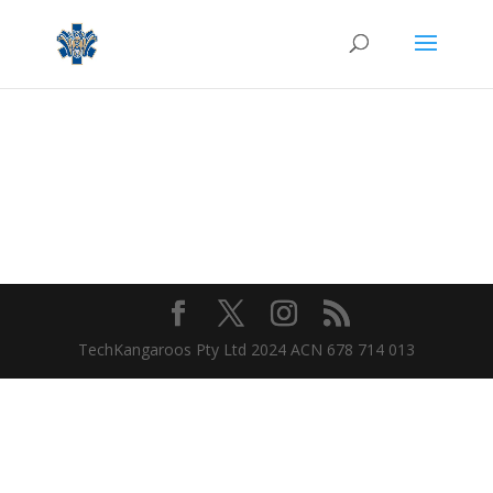
TechKangaroos Pty Ltd 2024 ACN 678 714 013